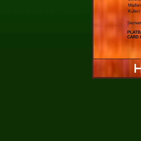
Maďars
Kuřecí
Seznam 
PLATB
CARD 